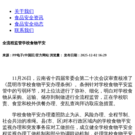
关于我们
食品安全资讯
食品安全动态
联系我们
全流程监管学校食物平安
来源：PP电子(中国区)官方网站
浏览量：
发布日期：2025-12-02 16:29
11月26日，云南省十四届常委会第二十次会议审查核准了
《昆明市学校食物平安办理条例》。条例针对学校食物平安监
管中的亏弱环节，对上位法进行了弥补、细化，明白对学校食
物从采购、运输、储存到制做进行全流程监管，正在学校职
责、食堂和校外供餐办理、变乱查询拜访取应急措置。
学校食物平安办理遵照防止为从、风险办理、全程节制、
社会共治的准绳。县(市、区)对本行政区域内的学校食物平安
监视办理和突发事务应对工做担任，成立健全学校食物平安全
程监视办理工做机制和部分协调联动机制，处理学校食物平安