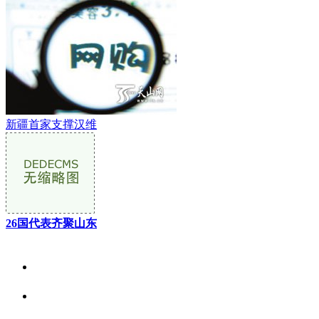
新疆首家支撑汉维
26国代表齐聚山东
关于我们
食品安全资讯