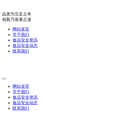
品质为立足之本
创新乃发展之道
网站首页
关于我们
食品安全资讯
食品安全动态
联系我们
网站首页
关于我们
食品安全资讯
食品安全动态
联系我们