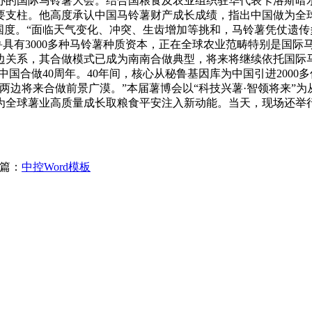
的国际马铃薯大会。结合国粮食及农业组织驻华代表卡洛斯暗示
主要支柱。他高度承认中国马铃薯财产成长成绩，指出中国做为全
国度。“面临天气变化、冲突、生齿增加等挑和，马铃薯凭仗遗
鲁具有3000多种马铃薯种质资本，正在全球农业范畴特别是国
边关系，其合做模式已成为南南合做典型，将来将继续依托国际
取中国合做40周年。40年间，核心从秘鲁基因库为中国引进200
边将来合做前景广漠。”本届薯博会以“科技兴薯·智领将来”为
为全球薯业高质量成长取粮食平安注入新动能。当天，现场还举
篇：
中控Word模板