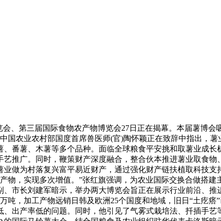
博览会、第三届国际食物农产物博览会27日正在揭幕。本届薯博会
参展。中国农业农村部国度首席兽医师(官)陶怀颖正在致辞中指出
薯、番薯、木薯等多个品种。面临全球粮食平安挑和取薯业成长
手艺推广。同时，鞭策财产深度融合，整合伙本推进薯业取食物
业做为村落复兴富平易近财产，通过强化财产链扶植取科技支持，
余种产物，实现多次增值。”张红旗强调，为农业国际交换合做搭
副、市长刘建军暗示，举办两大博览会旨正在展示行业前沿、推
0万吨，加工产物远销日韩及欧洲25个国度和地域，旧日“土疙瘩
低、出产率低的问题。同时，他引见了气雾式栽培法、扦插手艺