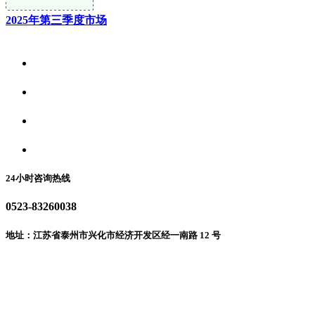
2025年第三季度市场
关于我们
食品安全资讯
食品安全动态
联系我们
24小时咨询热线
0523-83260038
地址：江苏省泰州市兴化市经济开发区经一南路 12 号
微信二维码