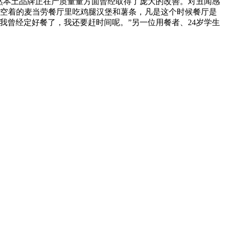
然本土品牌正在产质量量方面曾经取得了庞大的改善。对丑闻感
位空着的麦当劳餐厅里吃鸡腿汉堡和薯条，凡是这个时候餐厅是
我曾经定好餐了，我还要赶时间呢。”另一位用餐者、24岁学生