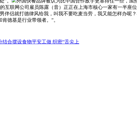
处”。
外国快餐品牌被认为比中国合作敌手更靠得住一些，虽
4岁的互联网公司雇员陈露（音）正正在上海市核心一家有一半座
男伴侣就打德律风给我，叫我不要吃麦当劳，我又能怎样办呢？
和肯德基是行业带领者。”。
分结合摆设食物平安工做 织密“舌尖上