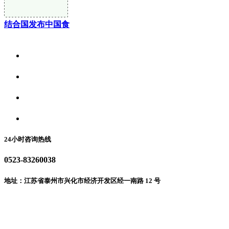
结合国发布中国食
关于我们
食品安全资讯
食品安全动态
联系我们
24小时咨询热线
0523-83260038
地址：江苏省泰州市兴化市经济开发区经一南路 12 号
微信二维码