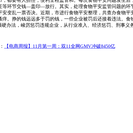
节，都要有人担任，便利全程监管和。每次食物平安问题发生后，
证等环节交钱—盖印—放行。其实，处理食物平安监管问题的环
变乱一票否决。近期，市进行食物平安整理，共查办食物平安违法
靴搔痒。挣的钱远远多于罚的钱，一些企业被罚后还接着违法。
纳强硬办法，峻厉惩罚违规企业，从行业准入、经济惩罚、刑事义
：
【电商周报】11月第一周：双11全网GMV冲破8450亿