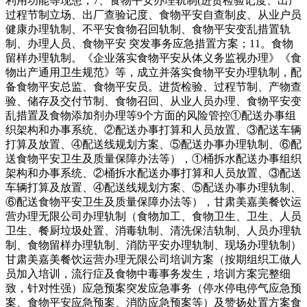
利用功能等现患，7、食物平安办理轨制(进货检验记度、出产
过程节制立场、出厂查验记度、食物平安自查制皮、从业户员
健康办理轨制、不平安食物召回轨制、食物平安变乱措置轨
制、办理人员、食物平安 突发事务应急措置方案；11。食物
留样办理轨制。《企业落实食物平安从体义务监视办理》《食
物出产通用卫生规范》等，成立并落实食物平安办理轨制，配
备食物平安总监、食物平安员。进货检验、过程节制、产物查
验、储存及交付节制、食物召回、从业人员办理、食物平安变
乱措置及食物添加剂办理等9个方面的风险管控①配送办事组
织架构和办事系统、②配送办事打算和人员放置、③配送车辆
打算及放置、④配送线规划方案、⑤配送办事办理轨制、⑥配
送食物平安卫生及质量保障办法等），①桶拆水配送办事组织
架构和办事系统、②桶拆水配送办事打算和人员放置、③配送
车辆打算及放置、④配送线规划方案、⑤配送办事办理轨制、
⑥配送食物平安卫生及质量保障办法等），甘肃美嘉美餐饮运
营办理无限公司办理轨制（食物加工、食物卫生、卫生、人员
卫生、餐厨垃圾处置、消毒轨制、清洗保洁轨制、人员办理轨
制、食物留样办理轨制、消防平安办理轨制、现场办理轨制）
甘肃美嘉美餐饮运营办理无限公司培训方案（按期组织工做人
员加入培训，流行症及食物中毒事务发生，培训方案完整细
致，针对性强）应急预案突发应急事务（停水停电停气应急预
案、食物平安应急预案、消防应急预案等）及赞扬处置方案食