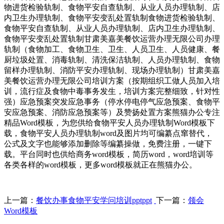
物进货检验轨制、食物平安自查轨制、从业人员办理轨制、店
内卫生办理轨制、食物平安变乱处置轨制食物进货检验轨制、
食物平安自查轨制、从业人员办理轨制、店内卫生办理轨制、
食物平安变乱处置轨制甘肃美嘉美餐饮运营办理无限公司办理
轨制（食物加工、食物卫生、卫生、人员卫生、人员健康、餐
厨垃圾处置、消毒轨制、清洗保洁轨制、人员办理轨制、食物
留样办理轨制、消防平安办理轨制、现场办理轨制）甘肃美嘉
美餐饮运营办理无限公司培训方案（按期组织工做人员加入培
训，流行症及食物中毒事务发生，培训方案完整细致，针对性
强）应急预案突发应急事务（停水停电停气应急预案、食物平
安应急预案、消防应急预案等）及赞扬处置方案熊猫办公专注
精品Word模板，为您供给食物平安人员办理轨制Word模板下
载，食物平安人员办理轨制word及图片均可编纂点窜替代，
公式及文字也能够添加删除等编纂操做，免费注册，一键下
载。平台同时也供给商务word模板，简历word，word培训等
各类各样的word模板，更多word模板就正在熊猫办公。
上一篇：
餐饮办事食物平安学问培训pptppt
下一篇：
领会
Word模板